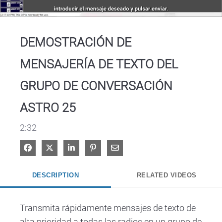
Video
DEMOSTRACIÓN DE
MENSAJERÍA DE TEXTO DEL
GRUPO DE CONVERSACIÓN
ASTRO 25
2:32
Share on Facebook
Share on X
Share on LinkedIn
Pin on Pinterest
Share via Email
DESCRIPTION
RELATED VIDEOS
Transmita rápidamente mensajes de texto de 
alta prioridad a todas las radios en un grupo de 