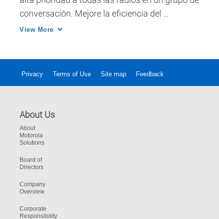
conversación. Mejore la eficiencia del 
despachador y la seguridad del personal en el 
View More
campo con ASTRO 25 Talkgroup Text 
Messaging de Motorola Solutions.
Privacy
Terms of Use
Site map
Feedback
About Us
About
Motorola
Solutions
Board of
Directors
Company
Overview
Corporate
Responsibility