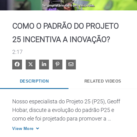
Video
COMO O PADRÃO DO PROJETO
25 INCENTIVA A INOVAÇÃO?
2:17
Share on Facebook
Share on X
Share on LinkedIn
Pin on Pinterest
Share via Email
DESCRIPTION
RELATED VIDEOS
Nosso especialista do Projeto 25 (P25), Geoff 
Hobar, discute a evolução do padrão P25 e 
como ele foi projetado para promover a 
inovação para uma melhor experiência do 
View More
usuário e, em última análise, comunicações 