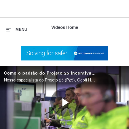
skip
to
content
Videos Home
MENU
Como o padrão do Projeto 25 incentiva a inovação?
Nosso especialista do Projeto 25 (P25), Geoff Hobar, discute a evolução do padrão P25 e como ele foi projetado para promover a inovação para uma melhor experiência do usuário e, em última análise, comunicações mais eficazes.
Play