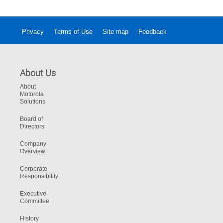
mais eficazes.
Privacy
Terms of Use
Site map
Feedback
About Us
About
Motorola
Solutions
Board of
Directors
Company
Overview
Corporate
Responsibility
Executive
Committee
History