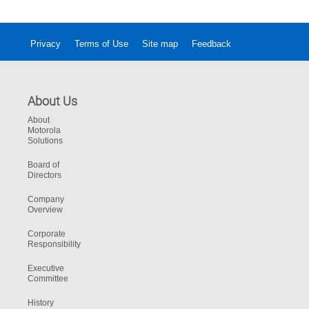
para mantenerse enfocado.
Privacy
Terms of Use
Site map
Feedback
About Us
About
Motorola
Solutions
Board of
Directors
Company
Overview
Corporate
Responsibility
Executive
Committee
History