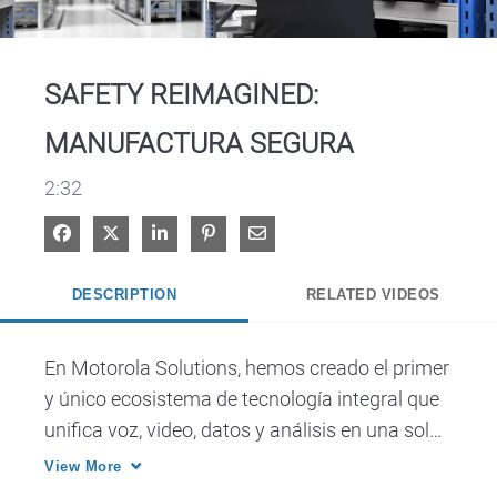
Video
SAFETY REIMAGINED:
MANUFACTURA SEGURA
2:32
Share on Facebook
Share on X
Share on LinkedIn
Pin on Pinterest
Share via Email
DESCRIPTION
RELATED VIDEOS
En Motorola Solutions, hemos creado el primer 
y único ecosistema de tecnología integral que 
unifica voz, video, datos y análisis en una sola 
plataforma, lo que le brinda la base de 
View More
seguridad para sus operaciones que necesita 