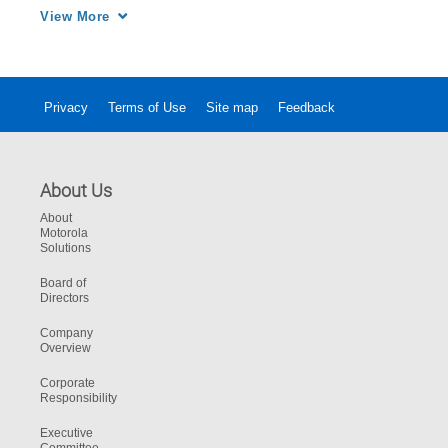
que buscan opciones para acceder e 
View More
implementar tecnología con innovación.
Privacy
Terms of Use
Site map
Feedback
About Us
About
Motorola
Solutions
Board of
Directors
Company
Overview
Corporate
Responsibility
Executive