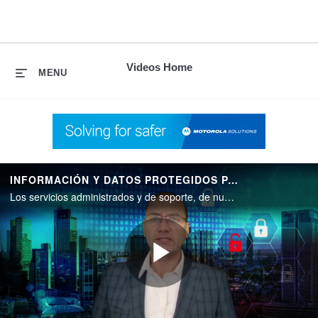
skip
to
content
Videos Home
MENU
INFORMACIÓN Y DATOS PROTEGIDOS PARA CIUDADES SEGURAS Y CONFIABLES
Los servicios administrados y de soporte, de nube y de ciberseguridad de Motorola Solutions son esenciales para las instituciones que buscan opciones para acceder e implementar tecnología con innovación.
Play