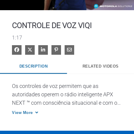
Video
CONTROLE DE VOZ VIQI
1:17
Share on Facebook
Share on X
Share on LinkedIn
Pin on Pinterest
Share via Email
DESCRIPTION
RELATED VIDEOS
Os controles de voz permitem que as 
autoridades operem o rádio inteligente APX 
NEXT ™ com consciência situacional e com os 
olhos erguidos. Veja como a ViQi® da 
View More
Motorola Solutions responde a alguns 
comandos de voz neste vídeo.