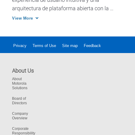
arquitectura de plataforma abierta con la 
robustez y fiabilidad que se espera de un 
View More
dispositivo de comunicaciones críticas. 
Privacy
Terms of Use
Site map
Feedback
About Us
About
Motorola
Solutions
Board of
Directors
Company
Overview
Corporate
Responsibility