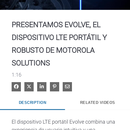
Video
PRESENTAMOS EVOLVE, EL
DISPOSITIVO LTE PORTÁTIL Y
ROBUSTO DE MOTOROLA
SOLUTIONS
1:16
Share on Facebook
Share on X
Share on LinkedIn
Pin on Pinterest
Share via Email
DESCRIPTION
RELATED VIDEOS
El dispositivo LTE portátil Evolve combina una 
experiencia de usuario intuitiva y una 