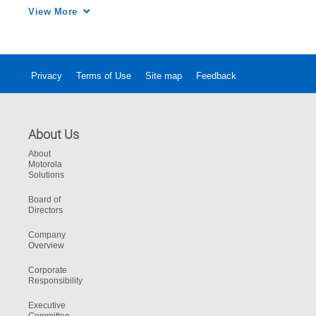
統」，整合了語音、軟體、影像與服務，協助
View More
製造團隊維護設施及工作場所的安全。
Privacy
Terms of Use
Site map
Feedback
About Us
About
Motorola
Solutions
Board of
Directors
Company
Overview
Corporate
Responsibility
Executive