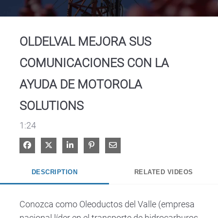
Video
OLDELVAL MEJORA SUS
COMUNICACIONES CON LA
AYUDA DE MOTOROLA
SOLUTIONS
1:24
Share on Facebook
Share on X
Share on LinkedIn
Pin on Pinterest
Share via Email
DESCRIPTION
RELATED VIDEOS
Conozca como Oleoductos del Valle (empresa 
nacional líder en el transporte de hidrocarburos 