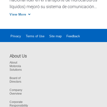
líquidos) mejoró su sistema de comunicación 
digital. Gracias a esto, la traza de ductos tiene 
View More
una comunicación en su totalidad. Empresas 
hiperconectadas. 
Privacy
Terms of Use
Site map
Feedback
About Us
About
Motorola
Solutions
Board of
Directors
Company
Overview
Corporate
Responsibility