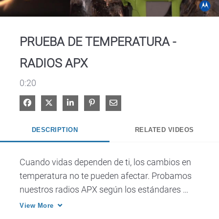
Video
PRUEBA DE TEMPERATURA -
RADIOS APX
0:20
Share on Facebook
Share on X
Share on LinkedIn
Pin on Pinterest
Share via Email
DESCRIPTION
RELATED VIDEOS
Cuando vidas dependen de ti, los cambios en 
temperatura no te pueden afectar. Probamos 
nuestros radios APX según los estándares 
militares, para que pueda estar seguro de que 
View More
están listos para todo.