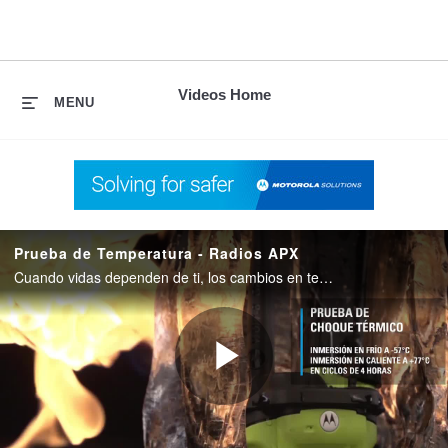
skip
to
content
Videos Home
MENU
Prueba de Temperatura - Radios APX
Cuando vidas dependen de ti, los cambios en temperatura no te pueden afectar. Probamos nuestros radios APX según los estándares militares, para que pueda estar seguro de que están listos para todo.
Play