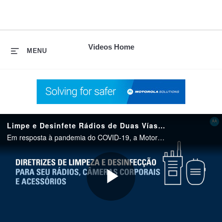
skip
to
content
Videos Home
MENU
Limpe e Desinfete Rádios de Duas Vías, Câmeras Corporais e Acessórios da Motorola Solutions
Em resposta à pandemia do COVID-19, a Motorola Solutions oferece conteúdos recomendados sobre a limpeza e desinfecção para nossos rádios, câmeras corporais e acessórios, com base em nosso conhecimento atual sobre a higiene de rádios.
Play