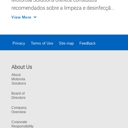
recomendados sobre a limpeza e desinfecção 
para nossos rádios, câmeras corporais e 
View More
acessórios, com base em nosso  
conhecimento atual sobre a higiene de rádios. 
Privacy
Terms of Use
Site map
Feedback
About Us
About
Motorola
Solutions
Board of
Directors
Company
Overview
Corporate
Responsibility