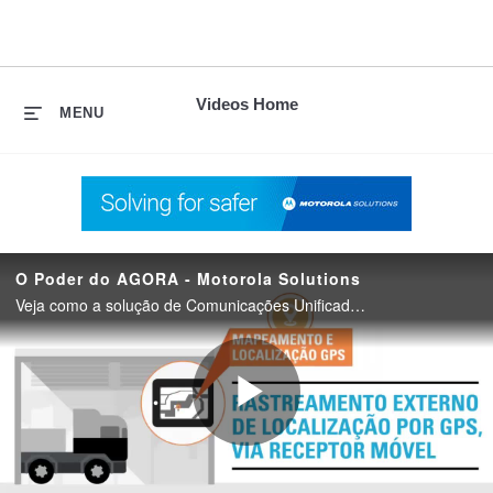
skip
to
content
Videos Home
MENU
O Poder do AGORA - Motorola Solutions
Veja como a solução de Comunicações Unificadas para Equipes de Trabalho da Motorola Solutions permite que o pessoal da fábrica possa colaborar entre eles de qualquer localização, dispositivo ou rede, e com um maior nível de inteligência.
Play