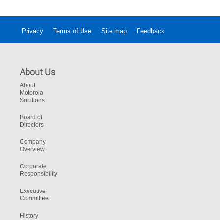
maior nível de inteligência. 
Privacy
Terms of Use
Site map
Feedback
About Us
About
Motorola
Solutions
Board of
Directors
Company
Overview
Corporate
Responsibility
Executive
Committee
History