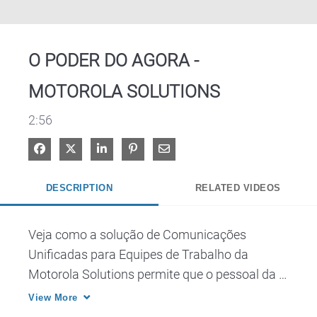
Video
O PODER DO AGORA -
MOTOROLA SOLUTIONS
2:56
Share on Facebook
Share on X
Share on LinkedIn
Pin on Pinterest
Share via Email
DESCRIPTION
RELATED VIDEOS
Veja como a solução de Comunicações 
Unificadas para Equipes de Trabalho da 
Motorola Solutions permite que o pessoal da 
fábrica possa colaborar entre eles de qualquer 
View More
localização, dispositivo ou rede, e com um 