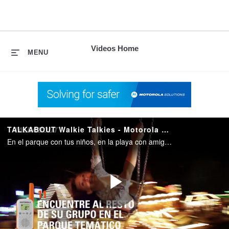
skip
to
content
Videos Home
MENU
TALKABOUT Walkie Talkies - Motorola Solutions
En el parque con tus niños, en la playa con amigos o disfrutando de aventuras disfrutando de tu día libre, Motorola Solutions TALKABOUT walkie-talkies es una gran opción para estar conectado ¿cómo utilizará el suyo?
Play