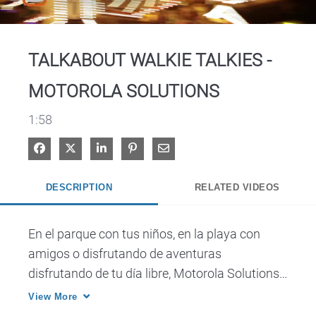
Video
TALKABOUT WALKIE TALKIES -
MOTOROLA SOLUTIONS
1:58
Share on Facebook
Share on X
Share on LinkedIn
Pin on Pinterest
Share via Email
DESCRIPTION
RELATED VIDEOS
En el parque con tus niños, en la playa con 
amigos o disfrutando de aventuras 
disfrutando de tu día libre, Motorola Solutions 
TALKABOUT walkie-talkies es una gran opción 
View More
para estar conectado ¿cómo utilizará el suyo?