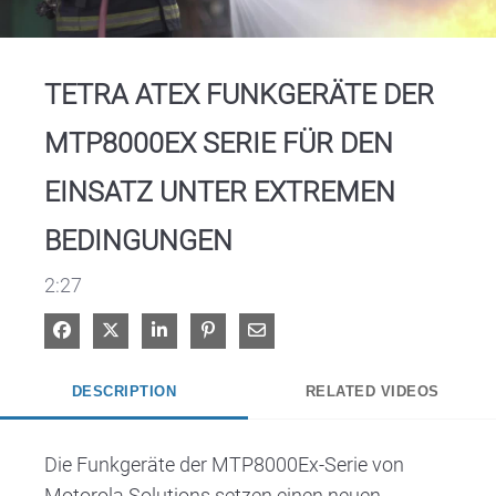
Video
TETRA ATEX FUNKGERÄTE DER
MTP8000EX SERIE FÜR DEN
EINSATZ UNTER EXTREMEN
BEDINGUNGEN
2:27
Share on Facebook
Share on X
Share on LinkedIn
Pin on Pinterest
Share via Email
DESCRIPTION
RELATED VIDEOS
Die Funkgeräte der MTP8000Ex-Serie von 
Motorola Solutions setzen einen neuen 