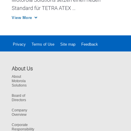
Standard für TETRA ATEX 
Handsprechfunkgeräte. In puncto Form und 
View More
Funktion wurden diese neuen Funkgeräte 
gemäß der Anforderungen der Anwender 
gefertigt. 
Privacy
Terms of Use
Site map
Feedback
About Us
About
Motorola
Solutions
Board of
Directors
Company
Overview
Corporate
Responsibility