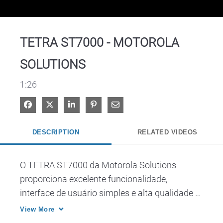
Video
TETRA ST7000 - MOTOROLA
SOLUTIONS
1:26
Share on Facebook
Share on X
Share on LinkedIn
Pin on Pinterest
Share via Email
DESCRIPTION
RELATED VIDEOS
O TETRA ST7000 da Motorola Solutions 
proporciona excelente funcionalidade, 
interface de usuário simples e alta qualidade 
de áudio em formato pequeno e elegante para 
View More
pessoal de atenção ao cliente. 