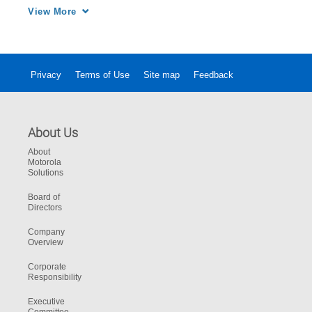
sus empleados la información y las 
View More
herramientas que necesitan. 
Privacy
Terms of Use
Site map
Feedback
About Us
About
Motorola
Solutions
Board of
Directors
Company
Overview
Corporate
Responsibility
Executive